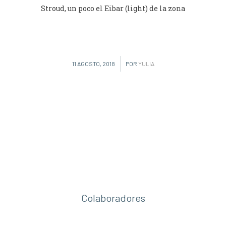
Stroud, un poco el Eibar (light) de la zona
/
11 AGOSTO, 2018
POR
YULIA
Colaboradores