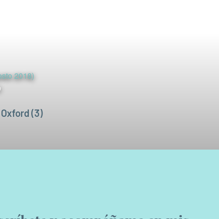
sto 2018)
0
 Oxford (3)