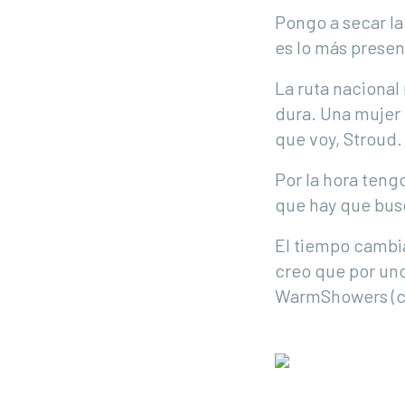
Pongo a secar l
es lo más presenc
La ruta nacional
dura. Una mujer 
que voy, Stroud.
Por la hora tengo
que hay que bus
El tiempo cambia
creo que por uno
WarmShowers (com