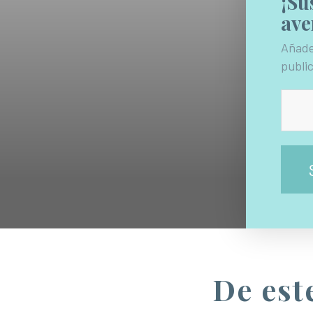
¡Su
ave
Añade
public
De este