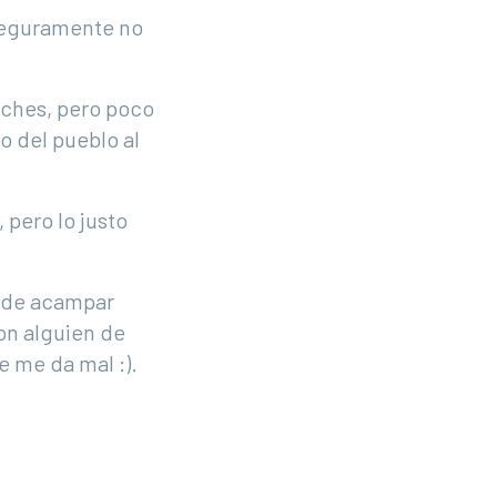
 Seguramente no
oches, pero poco
o del pueblo al
 pero lo justo
o de acampar
con alguien de
 me da mal :).