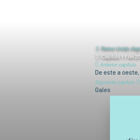
Reino Unido (Ago
Capítulo 11 de 2
Anterior capítulo
De este a oeste,
Siguiente capítulo
Gales