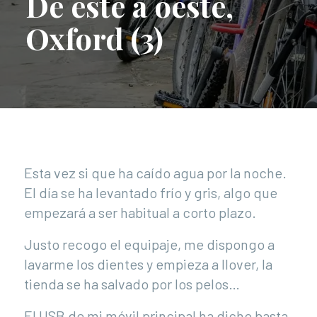
De este a oeste,
Oxford (3)
Esta vez si que ha caído agua por la noche.
El día se ha levantado frío y gris, algo que
empezará a ser habitual a corto plazo.
Justo recogo el equipaje, me dispongo a
lavarme los dientes y empieza a llover, la
tienda se ha salvado por los pelos…
El USB de mi móvil principal ha dicho basta,