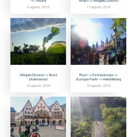
-> Thusis
rota!) -> Villigen (Zúrich)
9 agosto, 2019
11 agosto, 2019
Villigen (Suiza) -> Rust
Rust -> Estrasburgo ->
(Alemania)
¡Europa Park! -> Heildelberg
14 agosto, 2019
19 agosto, 2019