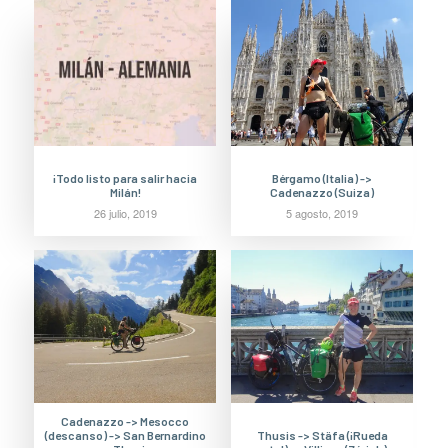
¡Todo listo para salir hacia
Bérgamo (Italia) ->
Milán!
Cadenazzo (Suiza)
26 julio, 2019
5 agosto, 2019
Cadenazzo -> Mesocco
(descanso) -> San Bernardino
Thusis -> Stäfa (¡Rueda