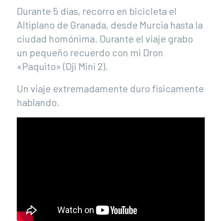
Durante 5 días, recorro en bicicleta el
Altiplano de Granada, desde Murcia hasta la
ciudad homónima. Durante el viaje grabo
un pequeño recuerdo con mi Dron
«Paquito» (Dji Mini 2).
Un viaje extremadamente duro físicamente
hablando.